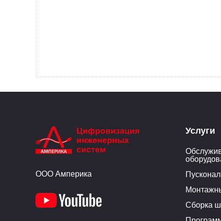
Услуги
Обслужив
оборудов
ООО Амперика
Пусконал
Монтажн
Сборка ш
Програм