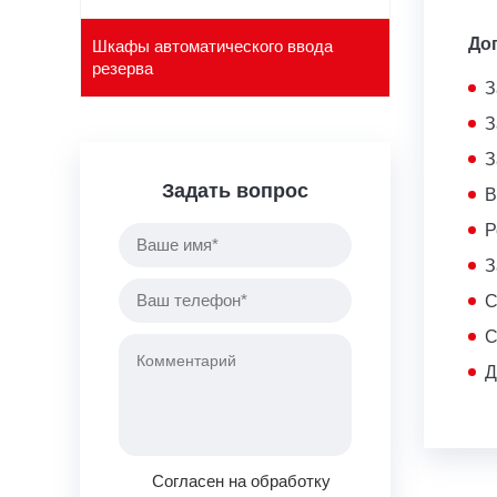
До
Шкафы автоматического ввода
резерва
З
З
З
Задать вопрос
В
Р
З
С
С
Д
Согласен на обработку