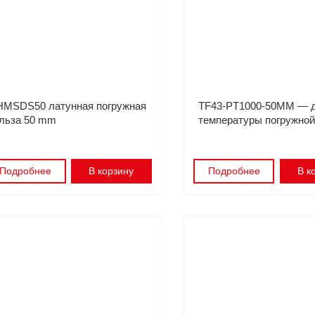
HMSDS50 латунная погружная
TF43-PT1000-50MM — д
ильза 50 mm
температуры погружной
Подробнее
В корзину
Подробнее
В к