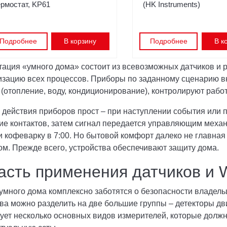
ермостат, KP61
(HK Instruments)
Подробнее
В корзину
Подробнее
В к
ация «умного дома» состоит из всевозможных датчиков и р
изацию всех процессов. Приборы по заданному сценарию 
(отопление, воду, кондиционирование), контролируют работ
действия приборов прост – при наступлении события или 
е контактов, затем сигнал передается управляющим механ
и кофеварку в 7:00. Но бытовой комфорт далеко не главна
м. Прежде всего, устройства обеспечивают защиту дома.
сть применения датчиков и W
умного дома комплексно заботятся о безопасности владел
тва можно разделить на две большие группы – детекторы д
ует несколько основных видов измерителей, которые долж