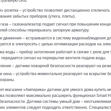
туальную сеть:
» розетка – устройство позволяет дистанционно отключать 
вания забытых приборов (утюга, плиты).
 газа – газоанализатор подает сигнал при повышении кон
елей способны перекрывать запорную арматуру.
и движения – встраиваются в систему видеонаблюдения д
уются в электросеть с целью оптимизации расходов на эле
ка воды – прибор затопления работает в связке с реле для 
, передается сигнал на перекрытие вентиля подачи воды.
ение – датчики пожарной безопасности реагируют на рез
и окна – устройства моментально реагируют на вскрытие бе
 охраны.
ет-магазине «Амперика» датчики для умного дома купить мо
тва позволяют максимально расширить функционал Smart 
безопасности. Датчики системы умный дом – неотъемлемая 
их элементов следует подходить ответственно. Специалис