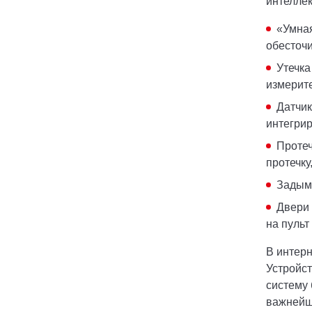
интеллек
«Умная
обесточи
Утечка
измерит
Датчик
интегрир
Протеч
протечку
Задымл
Двери 
на пульт
В интерн
Устройс
систему 
важнейш