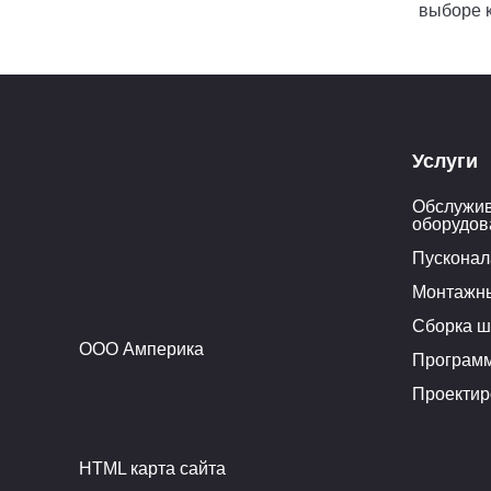
выборе 
Услуги
Обслужив
оборудов
Пусконал
Монтажн
Сборка ш
ООО Амперика
Програм
Проектир
HTML карта сайта