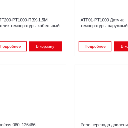
TF200-PT1000-ПВХ-1,5M
ATF01-PT1000 Датчик
атчик температуры кабельный
температуры наружный
Подробнее
В корзину
Подробнее
В к
anfoss 060L126466 —
Реле перепада давлени