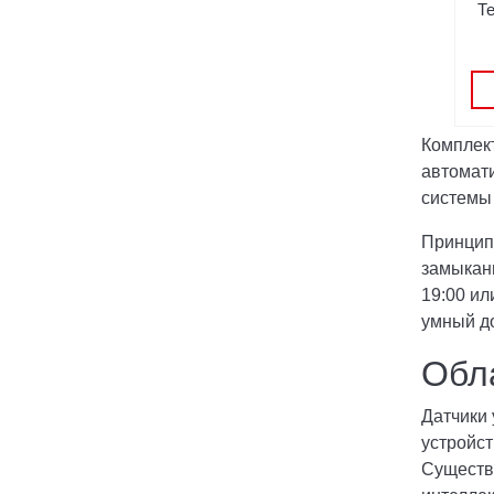
Т
Комплект
автомат
системы 
Принцип 
замыкани
19:00 ил
умный до
Обла
Датчики 
устройс
Существ