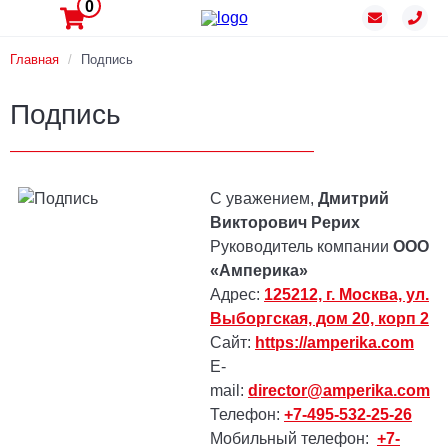
0
Главная
/
Подпись
Подпись
———————————————————
С уважением,
Дмитрий
Викторович Рерих
Руководитель компании
ООО
«Амперика»
Адрес:
125212, г. Москва, ул.
Выборгская, дом 20, корп 2
Сайт:
https://amperika.com
E-
mail:
director@amperika.com
Телефон:
+7-495-532-25-26
Мобильный телефон:
+7-