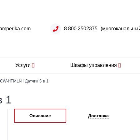
amperika.com
8 800 2502375
(многоканальны
Услуги
Шкафы управления
CW-HTMLI-II Датчик 5 в 1
в 1
Описание
Доставка