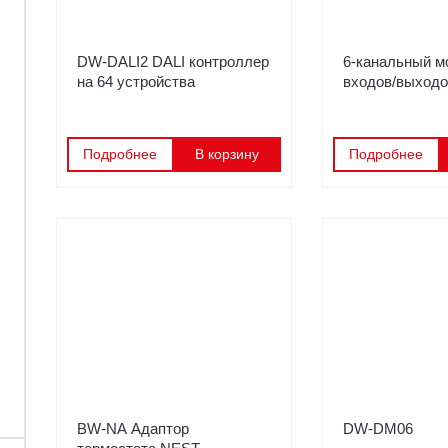
DW-DALI2 DALI контроллер
6-канальный м
на 64 устройства
входов/выход
Подробнее
В корзину
Подробнее
BW-NА Адаптор
DW-DM06