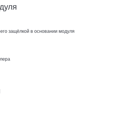
дуля
 его защёлкой в основании модуля
ллера
я