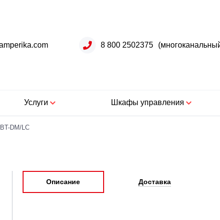
amperika.com
8 800 2502375
(многоканальны
Услуги
Шкафы управления
BT-DM/LC
Описание
Доставка