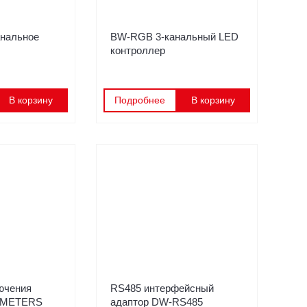
анальное
BW-RGB 3-канальный LED
контроллер
В корзину
Подробнее
В корзину
ючения
RS485 интерфейсный
W-METERS
адаптор DW-RS485