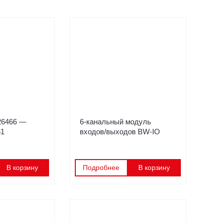
26466 —
6-канальный модуль
61
входов/выходов BW-IO
В корзину
Подробнее
В корзину